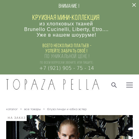
внимание !
круизная мини-коллекция
из хлопковых тканей
Brunello Cucinelli, Liberty, Etro....
Уже в нашем шоуруме!
Всего несколько платьев -
успейте забрать своё !
по уникальной цене !
по всем вопросам звоните или пишите:
+7 (921) 905 - 75 - 14
каталог
>
все товары
>
блуза линди и юбка эстер
НА ЗАКАЗ