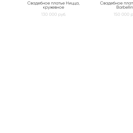
Свадебное платье Ницца,
Свадебное плать
кружевное
Barbelli
130 000 pуб.
150 000 p