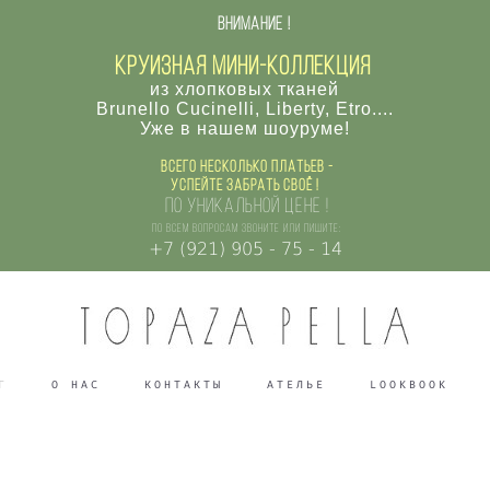
внимание !
круизная мини-коллекция
из хлопковых тканей
Brunello Cucinelli, Liberty, Etro....
Уже в нашем шоуруме!
Всего несколько платьев -
успейте забрать своё !
по уникальной цене !
по всем вопросам звоните или пишите:
+7 (921) 905 - 75 - 14
Г
О НАС
КОНТАКТЫ
АТЕЛЬЕ
LOOKBOOK