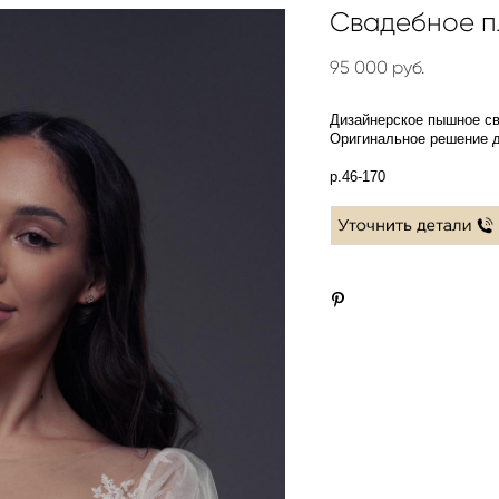
Свадебное п
95 000 pуб.
Дизайнерское пышное сва
Оригинальное решение д
р.46-170