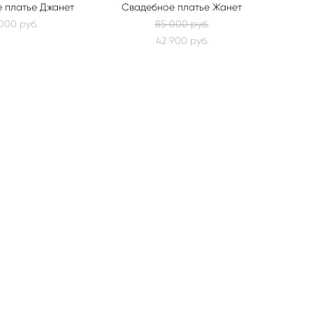
 платье Джанет
Свадебное платье Жанет
000 pуб.
85 000 pуб.
42 900 pуб.