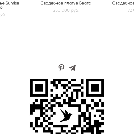
е Sunrise
Свадебное платье Беата
Свадебное
no
250 000 pуб.
72 
уб.