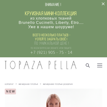
внимание !
круизная мини-коллекция
из хлопковых тканей
Brunello Cucinelli, Liberty, Etro....
Уже в нашем шоуруме!
Всего несколько платьев -
успейте забрать своё !
по уникальной цене !
по всем вопросам звоните или пишите:
+7 (921) 905 - 75 - 14
каталог
>
вечерние платья
>
вечернее платье розалия
NEW