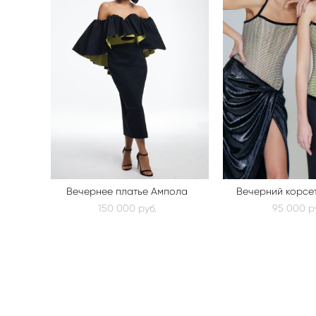
Вечернее платье Ампола
Вечерний корсе
150 000 pуб.
95 000 p