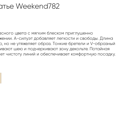
атье Weekend782
сного цвета с мягким блеском приглушенно
жении. А-силуэт добавляет легкости и свободы. Длина
, но не утяжеляет образ. Тонкие бретели и V-образный
гивают шею и подчеркивают зону декольте. Потайная
ет чистоту линий и обеспечивает комфортную посадку.