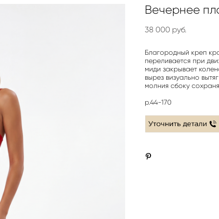
Вечернее пл
38 000 pуб.
Благородный креп кра
переливается при дви
миди закрывает колено
вырез визуально вытя
молния сбоку сохраня
р.44-170