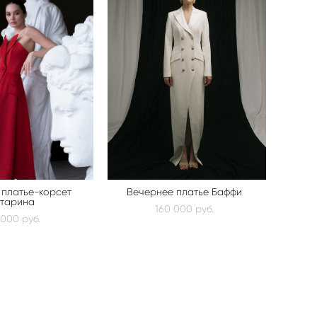
 платье-корсет
Вечернее платье Баффи
тарина
160 000 pуб.
 000 pуб.