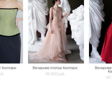
т Хиллари
Вечернее платье Хиллари
Вечернее
Ка
уб.
95 000 pуб.
120