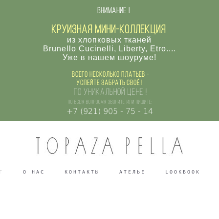
внимание !
круизная мини-коллекция
из хлопковых тканей
Brunello Cucinelli, Liberty, Etro....
Уже в нашем шоуруме!
Всего несколько платьев -
успейте забрать своё !
по уникальной цене !
по всем вопросам звоните или пишите:
+7 (921) 905 - 75 - 14
Г
О НАС
КОНТАКТЫ
АТЕЛЬЕ
LOOKBOOK