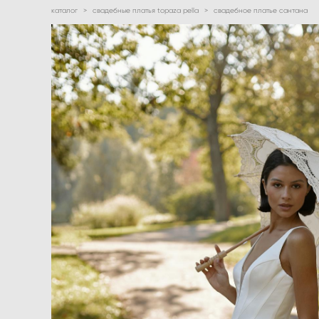
каталог
>
свадебные платья topaza pella
>
свадебное платье сантана