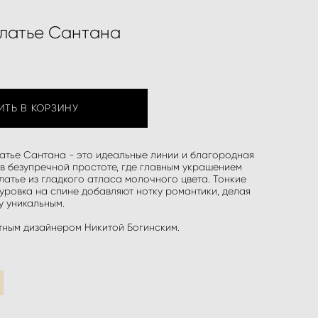
латье Сантана
ИТЬ В КОРЗИНУ
атье Сантана - это идеальные линии и благородная
 в безупречной простоте, где главным украшением
латье из гладкого атласа молочного цвета. Тонкие
уровка на спине добавляют нотку романтики, делая
 уникальным.
тным дизайнером Никитой Богинским.