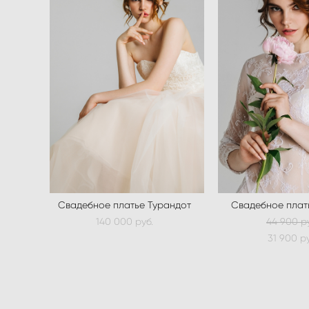
Свадебное платье Турандот
Свадебное плат
140 000 pуб.
44 900 p
31 900 pу