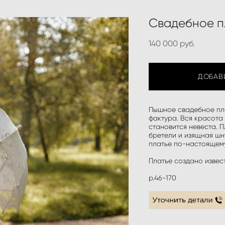
Свадебное п
140 000 pуб.
ДОБАВ
Пышное свадебное пл
фактура. Вся красота
становится невеста. П
бретели и изящная шн
платье по-настоящему
Платье создано извес
р.46-170