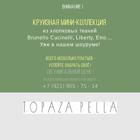
внимание !
круизная мини-коллекция
из хлопковых тканей
Brunello Cucinelli, Liberty, Etro....
Уже в нашем шоуруме!
Всего несколько платьев -
успейте забрать своё !
по уникальной цене !
по всем вопросам звоните или пишите:
+7 (921) 905 - 75 - 14