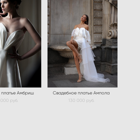
 платье Амбриш
Свадебное платье Ампола
 000 pуб.
130 000 pуб.