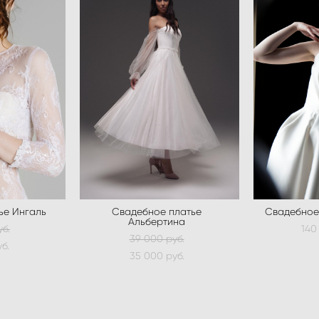
ье Ингаль
Свадебное платье
Свадебное
Альбертина
уб.
140
39 000 pуб.
б.
35 000 pуб.