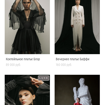
Коктейльное платье Блэр
Вечернее платье Баффи
89 000 pуб.
160 000 pуб.
LUXE