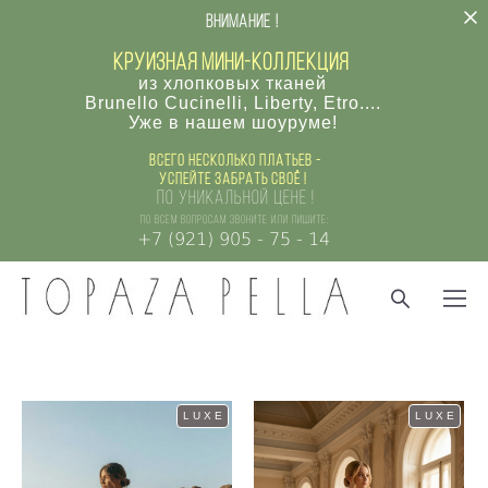
внимание !
круизная мини-коллекция
из хлопковых тканей
Brunello Cucinelli, Liberty, Etro....
Уже в нашем шоуруме!
Всего несколько платьев -
успейте забрать своё !
по уникальной цене !
по всем вопросам звоните или пишите:
+7 (921) 905 - 75 - 14
LUXE
LUXE