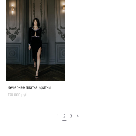
Вечернее платье Бритни
130 000 pуб.
1
2
3
4